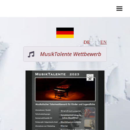
DE
EN
MusikTalente Wettbewerb