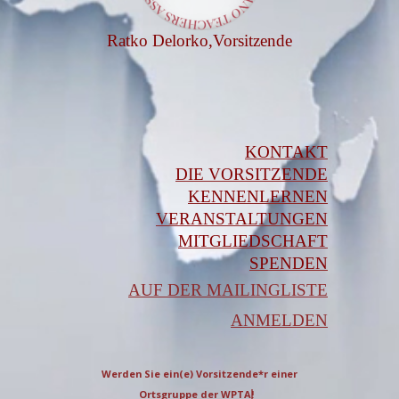
Ratko Delorko,
Vorsitzende
KONTAKT
DIE VORSITZENDE
KENNENLERNEN
VERANSTALTUNGEN
MITGLIEDSCHAFT
SPENDEN
AUF DER MAILINGLISTE
ANMELDEN
Werden Sie ein(e) Vorsitzende*r einer
Ortsgrupp